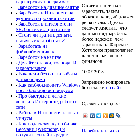
партнерских программах
Стоит ли пытаться
-
Заработок на дизайне сайтов
заработать, таким
-
Заработок в Интернете на
образом, каждый должен
администрировании сайтов
решать сам. Однако
-
Заработок в интернете на
следует заметить, что
SEO оптимизации сайтов
данный вид заработка
-
Стоит ли тратить деньги,
более надежен, чем
пытаясь их заработать?
заработок на Форексе.
-
Заработать на
Хотя тоже предполагает
файлообменниках
наличие начальных
-
Заработок на каптче
финансов.
-
Делайте ставки, господа! И
зарабатывайте
10.07.2018
-
Вакансии без опыта работы
для молодежи
Запрещено копировать
-
Как разблокировать Windows
без ссылки
на сайт
после блокировки вирусом
-
Про быстрые и легкие
деньги в Интернете, работа в
Сделать закладку:
сети
-
Работа в Интернете плюсы и
минусы
-
Как подать заявку на бирже
Вебмани (Webmoney) и
Перейти в начало
получить онлайн кредит.