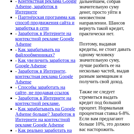
-
Контекстная реклама Google
дальнейшем, собрав
Adsense, заработок в
значительную суму
Интернете
денег, просто уйти в
-
Партнёрская программа как
неизвестном
способ продвижения сайта и
направлении. Шансов
заработка в сети
вернуть такой кредит,
-
Заработок в Интернете на
практически нет.
контекстной рекламе Google
Поэтому, выдавая
Adsense
кредиты, не стоит давать
-
Как зарабатывать на
одному человеку
файлообменниках?
значительную суму,
-
Как увеличить заработок на
лучше разбить ее на
Google Adsense
несколько частей, выдав
-
Заработок в Интернете,
разным заемщикам и
контекстная реклама Google
получить свой доход.
Adsense
-
Способы заработать на
Также не следует
сайте, не продавая ссылок
стремиться выдать
-
Заработок в Интернете на
кредит под большой
контекстной рекламе.
процент. Нормальная
-
Как зарабатывать на Google
процентная ставка 6-8%.
Adsense больше? Заработок в
Если вам предлагают
Интернете на контекстной
больше 10%, это должно
рекламе Google Adsense
вас насторожить.
-
Как реально заработать на