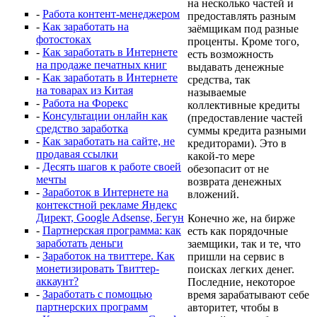
на несколько частей и
-
Работа контент-менеджером
предоставлять разным
-
Как заработать на
заёмщикам под разные
фотостоках
проценты. Кроме того,
-
Как заработать в Интернете
есть возможность
на продаже печатных книг
выдавать денежные
-
Как заработать в Интернете
средства, так
на товарах из Китая
называемые
-
Работа на Форекс
коллективные кредиты
-
Консультации онлайн как
(предоставление частей
средство заработка
суммы кредита разными
-
Как заработать на сайте, не
кредиторами). Это в
продавая ссылки
какой-то мере
-
Десять шагов к работе своей
обезопасит от не
мечты
возврата денежных
-
Заработок в Интернете на
вложений.
контекстной рекламе Яндекс
Директ, Google Adsense, Бегун
Конечно же, на бирже
-
Партнерская программа: как
есть как порядочные
заработать деньги
заемщики, так и те, что
-
Заработок на твиттере. Как
пришли на сервис в
монетизировать Твиттер-
поисках легких денег.
аккаунт?
Последние, некоторое
-
Заработать с помощью
время зарабатывают себе
партнерских программ
авторитет, чтобы в