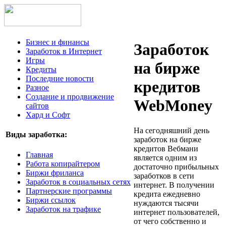
Бизнес и финансы
Заработок
Заработок в Интернет
Игры
на бирже
Кредиты
Последние новости
кредитов
Разное
Создание и продвижение
WebMoney
сайтов
Хард и Софт
На сегодняшний день
Виды заработка:
заработок на бирже
кредитов Вебмани
Главная
является одним из
Работа копирайтером
достаточно прибыльных
Биржи фриланса
заработков в сети
Заработок в социальных сетях
интернет. В получении
Партнерские программы
кредита ежедневно
Биржи ссылок
нуждаются тысячи
Заработок на трафике
интернет пользователей,
от чего собственно и