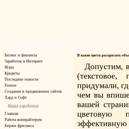
Подбор правильной цветовой палитры для повышения дохо
AdSense?
Бизнес и финансы
В какие цвета раскрасить объ
Заработок в Интернет
Допустим, 
Игры
Кредиты
(текстовое,
Последние новости
придумали, гд
Разное
Создание и продвижение сайтов
чем вы впише
Хард и Софт
вашей стран
Виды заработка:
цветовую п
Главная
Работа копирайтером
эффективную 
Биржи фриланса