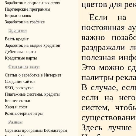
цветов для ре
Заработок в социальных сетях
Партнерские программы
Если на м
Биржи ссылок
Заработок на трафике
постоянная ау
Кредиты:
важно позаб
Взять кредит
раздражали л
Заработок на выдаче кредитов
Дебетовые карты
полезная инфо
Кредитные карты
Это можно сд
Статьи на тему:
палитры рекл
Статьи о заработке в Интернет
Создание сайтов
В случае, есл
SEO, раскрутка
Платежные системы, кредиты
если на нег
Бизнес статьи
систем, чтоб
Хард и софт
Компьютерные игры
существован
Разное:
Здесь лучше 
Cервисы программы Вебмастерам