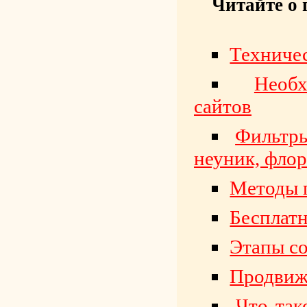
Читайте о 
Техничес
Необ
сайтов
Фильтры
неуник, флори
Методы 
Бесплатн
Этапы со
Продвиже
Что так