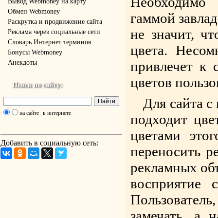
Необходимо
Вывод Webmoney на карту
Обмен Webmoney
гаммой завлад
Раскрутка и продвижение сайта
не значит, ч
Реклама через социальные сети
Словарь Интернет терминов
цвета. Несом
Бонусы Webmoney
привлечет к 
Анекдоты
цветов пользов
Поиск по сайту:
Для сайта 
на сайте
в интернете
подходит цве
цветами этог
Добавить в социальную сеть:
переносить р
рекламных об
восприятие 
Пользователь,
замечать, а 