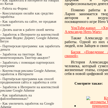
-
Как заработать в Интернете на товарах
профессиональную деятел
из Китая
-
Работа на Форекс
Помимо работы в и
-
Консультации онлайн как средство
Ларин занимается твор
заработка
автором и ведущи
посвященного игре Hero W
-
Как заработать на сайте, не продавая
ссылки
YouTube-канал «Х
-
Десять шагов к работе своей мечты
Александр Hero-Wars»
-
Заработок в Интернете на контекстной
Также Александр п
рекламе Яндекс Директ, Google Adsense,
Бегун
работы. Одной из них с
людей, или Зайцев и свин
-
Партнерская программа: как заработать
деньги
Басня «Поведение 
-
Заработок на твиттере. Как
свиней»
монетизировать Твиттер-аккаунт?
История Александ
-
Заработать с помощью партнерских
человека, который суме
программ
жизненные этапы, сохран
-
Контекстная реклама Google Adsense,
себя в новой цифровой эп
заработок в Интернете
-
Партнёрская программа как способ
продвижения сайта и заработка в сети
Смотрите также:
-
Заработок в Интернете на контекстной
рекламе Google Adsense
-
Как зарабатывать на
файлообменниках?
-
Как увеличить заработок на Google
Adsense