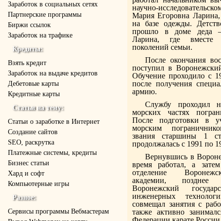
Заработок в социальных сетях
научно-исследовательск
Партнерские программы
Мария Егоровна Ларина,
на базе одежды. Детств
Биржи ссылок
прошло в доме деда 
Заработок на трафике
Ларина, где вместе 
поколений семьи.
Кредиты:
После окончания во
Взять кредит
поступил в Воронежски
Заработок на выдаче кредитов
Обучение проходило с 19
после получения специа
Дебетовые карты
армию.
Кредитные карты
Службу проходил н
Статьи на тему:
морских частях погра
После подготовки в у
Статьи о заработке в Интернет
морским пограничник
Создание сайтов
звания старшины 1 ст
SEO, раскрутка
продолжалась с 1991 по 1
Платежные системы, кредиты
Вернувшись в Вороне
Бизнес статьи
время работал, а зате
отделение Воронежс
Хард и софт
академии, позднее
Компьютерные игры
Воронежский государс
инженерных техноло
Разное:
совмещал занятия с рабо
Cервисы программы Вебмастерам
также активно занималс
Федерации карате России