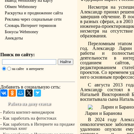
Вывод Webmoney на карту
Обмен Webmoney
Несмотря на успешн
Александр принял решени
Раскрутка и продвижение сайта
завершив обучение. В по
Реклама через социальные сети
в разных сферах, а в 200
Словарь Интернет терминов
инженера-проектировщик
несмотря на отсутствие
Бонусы Webmoney
образования.
Анекдоты
Переломным этапом 
год. Александр Ларин
работы и полностью
Поиск по сайту:
деятельности в инте
созданием сайтов,
редактированием стат
на сайте
в интернете
проектов. Со временем уд
него основным професси
С августа 2013 год
Добавить в социальную сеть:
Александр состоял в 
Натальей Викторовной Б
воспитывала сына Наталь
Работа на дому статьи
-
Работа контент-менеджером
Ларин и Баранова
-
Как заработать на фотостоках
В 2024 году Алекса
онкологическое заболева
-
Как заработать в Интернете на продаже
печатных книг
удалению опухоли ему 
здоровье и прод