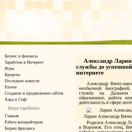
Бизнес и финансы
Александр Ларин:
Заработок в Интернет
службы до успешной
Игры
интернете
Кредиты
Последние новости
Александр Вячеслав
Разное
необычной биографией,
служба на Дальнем В
Создание и продвижение сайтов
образование, работа ин
Хард и Софт
деятельность в сфере инт
Виды заработка:
Главная
Ларин Александр Вяче
Работа копирайтером
Родился Александр Ла
в Воронеж. Его отец, Вя
Биржи фриланса
работал начальником вы