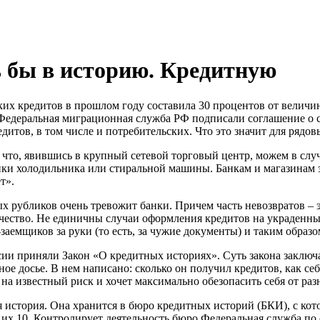
 бы в историю. Кредитную
их кредитов в прошлом году составила 30 процентов от велич
 Федеральная миграционная служба РФ подписали соглашение о 
дитов, в том числе и потребительских. Что это значит для рядо
что, явившись в крупный сетевой торговый центр, можем в слу
ки холодильника или стиральной машины. Банкам и магазинам это
т».
х рубликов очень тревожит банки. Причем часть невозвратов – э
ество. Не единичны случаи оформления кредитов на украден
аемщиков за руки (то есть, за чужие документы) и таким образо
ссии приняли Закон «О кредитных историях». Суть закона заключа
ное досье. В нем написано: сколько он получил кредитов, как себ
т на известный риск и хочет максимально обезопасить себя от ра
я история. Она хранится в бюро кредитных историй (БКИ), с кот
 их 10. Контролирует деятельность бюро Федеральная служба п