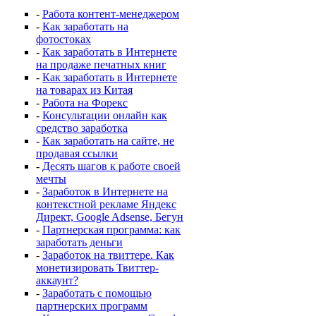
-
Работа контент-менеджером
-
Как заработать на
фотостоках
-
Как заработать в Интернете
на продаже печатных книг
-
Как заработать в Интернете
на товарах из Китая
-
Работа на Форекс
-
Консультации онлайн как
средство заработка
-
Как заработать на сайте, не
продавая ссылки
-
Десять шагов к работе своей
мечты
-
Заработок в Интернете на
контекстной рекламе Яндекс
Директ, Google Adsense, Бегун
-
Партнерская программа: как
заработать деньги
-
Заработок на твиттере. Как
монетизировать Твиттер-
аккаунт?
-
Заработать с помощью
партнерских программ