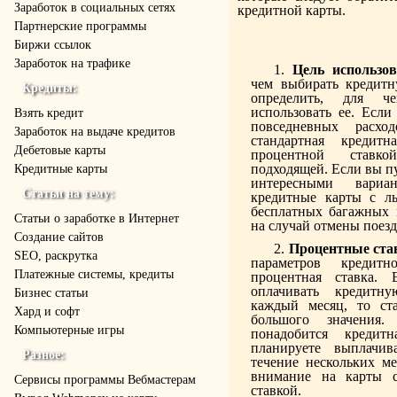
Заработок в социальных сетях
кредитной карты.
Партнерские программы
Биржи ссылок
Заработок на трафике
Цель использо
чем выбирать кредитн
Кредиты:
определить, для ч
использовать ее. Если
Взять кредит
повседневных расх
Заработок на выдаче кредитов
стандартная кредит
Дебетовые карты
процентной ставк
подходящей. Если вы пу
Кредитные карты
интересными вари
Статьи на тему:
кредитные карты с ль
бесплатных багажных 
Статьи о заработке в Интернет
на случай отмены поезд
Создание сайтов
Процентные ста
SEO, раскрутка
параметров кредит
Платежные системы, кредиты
процентная ставка. 
оплачивать кредитн
Бизнес статьи
каждый месяц, то ст
Хард и софт
большого значения
Компьютерные игры
понадобится креди
планируете выплачив
Разное:
течение нескольких ме
внимание на карты с
Cервисы программы Вебмастерам
ставкой.