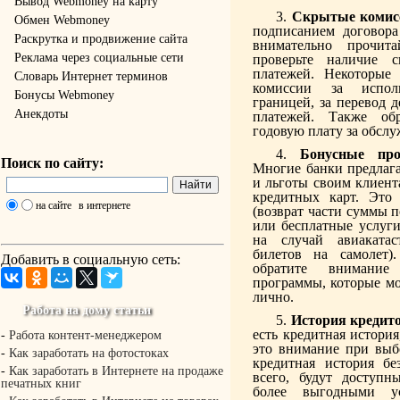
Вывод Webmoney на карту
Скрытые комис
Обмен Webmoney
подписанием договора
Раскрутка и продвижение сайта
внимательно прочит
Реклама через социальные сети
проверьте наличие 
платежей. Некоторые 
Словарь Интернет терминов
комиссии за испол
Бонусы Webmoney
границей, за перевод д
Анекдоты
платежей. Также об
годовую плату за обслу
Бонусные пр
Поиск по сайту:
Многие банки предлаг
и льготы своим клиент
кредитных карт. Это 
на сайте
в интернете
(возврат части суммы п
или бесплатные услуги
на случай авиаката
билетов на самолет)
Добавить в социальную сеть:
обратите внимани
программы, которые мо
лично.
Работа на дому статьи
История кредит
есть кредитная история
-
Работа контент-менеджером
это внимание при выб
-
Как заработать на фотостоках
кредитная история без
-
Как заработать в Интернете на продаже
всего, будут доступн
печатных книг
более выгодными у