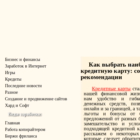
Бизнес и финансы
Как выбрать наи
Заработок в Интернет
кредитную карту: с
Игры
рекомендации
Кредиты
Последние новости
Кредитные карты
ста
Разное
нашей финансовой жизн
нам удобство и гибко
Создание и продвижение сайтов
денежных средств, поз
Хард и Софт
онлайн и за границей, а 
льготы и бонусы от б
Виды заработка:
предложений от разных б
Главная
замешательство и усло
подходящей кредитной к
Работа копирайтером
расскажем о некоторых
Биржи фриланса
которые следует обрати