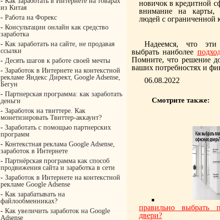
-
Как заработать в Интернете на товарах
новичок в кредитной сф
из Китая
внимание на карты, 
-
Работа на Форекс
людей с ограниченной 
-
Консультации онлайн как средство
заработка
Надеемся, что эти
-
Как заработать на сайте, не продавая
ссылки
выбрать наиболее
подхо
Помните, что решение д
-
Десять шагов к работе своей мечты
ваших потребностях и фи
-
Заработок в Интернете на контекстной
рекламе Яндекс Директ, Google Adsense,
06.08.2022
Бегун
-
Партнерская программа: как заработать
Смотрите также:
деньги
-
Заработок на твиттере. Как
монетизировать Твиттер-аккаунт?
-
Заработать с помощью партнерских
программ
-
Контекстная реклама Google Adsense,
заработок в Интернете
-
Партнёрская программа как способ
продвижения сайта и заработка в сети
-
Заработок в Интернете на контекстной
рекламе Google Adsense
-
Как зарабатывать на
файлообменниках?
правильно выбрать п
-
Как увеличить заработок на Google
двери?
Adsense