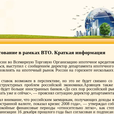
тование в рамках ВТО. Краткая информация
сии во Всемирную Торговую Организацию ипотечное кредитован
ься, выступил с сообщением директор департамента ипотечног
повлиять на ипотечный рынок России на горизонте нескольки
 ставок возможен в перспективе, но это не будет связано со
структурных проблем российской экономики.Арзянцев также
 будет больше иностранных банков.«До сих пор российский рын
ать уже и сейчас», — прояснял ситуацию директор департамента
л внимание, что российским заемщикам, получающих доходы в 
остранной валюте, показал кризис 2008 года», — утверждал со
покойные финансовые периоды «относительно легко», как сте
низации 16 декабря прошлого года был согласован и подписа