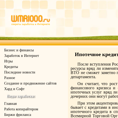
Бизнес и финансы
Ипотечное креди
Заработок в Интернет
Игры
После вступления Рос
Кредиты
ресурсы вряд ли изменят
Последние новости
ВТО не сможет заметно 
департамента.
Разное
Создание и продвижение сайтов
Он считает, что рост
финансового кризиса и 
Хард и Софт
ипотечных услуг вряд ли
дочерних они могут работ
Виды заработка:
При этом акцентирова
Главная
бывает с кредитами в ин
Работа копирайтером
ипотечного кредита в с
Биржи фриланса
Всемирной Торговой Орга