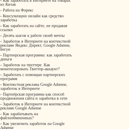
-
Как заработать в Интернете на товарах
из Китая
-
Работа на Форекс
-
Консультации онлайн как средство
заработка
-
Как заработать на сайте, не продавая
ссылки
-
Десять шагов к работе своей мечты
-
Заработок в Интернете на контекстной
рекламе Яндекс Директ, Google Adsense,
Бегун
-
Партнерская программа: как заработать
деньги
-
Заработок на твиттере. Как
монетизировать Твиттер-аккаунт?
-
Заработать с помощью партнерских
программ
-
Контекстная реклама Google Adsense,
заработок в Интернете
-
Партнёрская программа как способ
продвижения сайта и заработка в сети
-
Заработок в Интернете на контекстной
рекламе Google Adsense
-
Как зарабатывать на
файлообменниках?
-
Как увеличить заработок на Google
Adsense