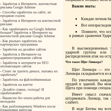
-
Заработок в Интернете, контекстная
Важно знать:
реклама Google Adsense
-
Способы заработать на сайте, не
продавая ссылок
Каждая личная ба
-
Заработок в Интернете на контекстной
рекламе.
Все неизрасходо
-
Как зарабатывать на Google Adsense
Помните, что ос
больше? Заработок в Интернете на
в рамках сражения Удар
контекстной рекламе Google Adsense
-
Как реально заработать на
партнерских программах
В высокоуровневых у
-
Заработок на дизайне сайтов
ударной группы или н
-
Заработок в Интернете на
распределения атак на ос
администрировании сайтов
Что такое Щит Линкора?
-
Заработок в интернете на SEO
оптимизации сайтов
Щит Линкора — это 
-
Стоит ли тратить деньги, пытаясь их
Линкора складывается из 
заработать?
-
Заработать на файлообменниках
По умолчанию каждая
орудий и зданий. Вы мож
-
Заработок на каптче
Щита при помощи специа
-
Делайте ставки, господа! И
зарабатывайте
Имеет смысл сначал
-
Вакансии без опыта работы для
штурмовать Линкор, так 
молодежи
слабеет.
-
Как разблокировать Windows после
В ходе Битвы вы всег
блокировки вирусом