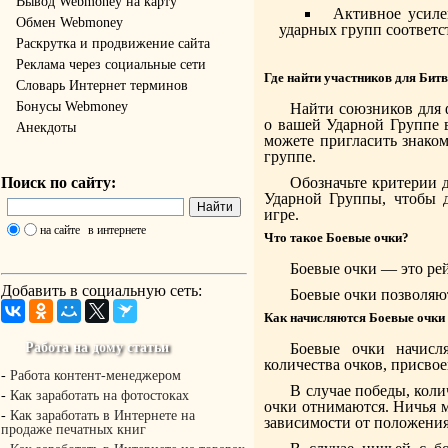
Вывод Webmoney на карту
Активное усиле
Обмен Webmoney
ударных групп соответс
Раскрутка и продвижение сайта
Реклама через социальные сети
Где найти участников для Би
Словарь Интернет терминов
Бонусы Webmoney
Найти союзников для
о вашей Ударной Группе 
Анекдоты
можете пригласить знако
группе.
Поиск по сайту:
Обозначьте критерии 
Ударной Группы, чтобы 
игре.
на сайте
в интернете
Что такое Боевые очки?
Боевые очки — это ре
Добавить в социальную сеть:
Боевые очки позволяю
Как начисляются Боевые очки 
Работа на дому статьи
Боевые очки начисл
количества очков, присвое
-
Работа контент-менеджером
В случае победы, коли
-
Как заработать на фотостоках
очки отнимаются. Ничья м
-
Как заработать в Интернете на
зависимости от положени
продаже печатных книг