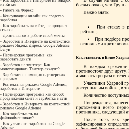
В случае ничьей с б
-
Как заработать в Интернете на товарах
из Китая
боевых очков, чем Группа
-
Работа на Форекс
Важно знать:
-
Консультации онлайн как средство
заработка
-
Как заработать на сайте, не продавая
При атаках в 
ссылки
рейтинг;
-
Десять шагов к работе своей мечты
При подборе про
-
Заработок в Интернете на контекстной
основными критериями.
рекламе Яндекс Директ, Google Adsense,
Бегун
-
Партнерская программа: как
Как атаковать в Битве Ударн
заработать деньги
-
Заработок на твиттере. Как
В каждом сражении 
монетизировать Твиттер-аккаунт?
противостоят друг другу
-
Заработать с помощью партнерских
атаковать три раза в тече
программ
Участники Ударной гр
-
Контекстная реклама Google Adsense,
доступные им войска, в т
заработок в Интернете
-
Партнёрская программа как способ
Количество доступных
продвижения сайта и заработка в сети
Повреждения, нанесе
-
Заработок в Интернете на контекстной
протяжении всего пери
рекламе Google Adsense
противника, следующий ат
-
Как зарабатывать на
файлообменниках?
После того, как вр
-
Как увеличить заработок на Google
зафиксировано определен
Adsense
набравшей большее количе