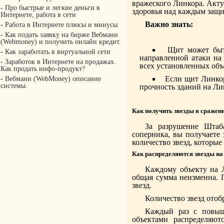
вражеского Линкора. Акту
-
Про быстрые и легкие деньги в
здоровья над каждым защ
Интернете, работа в сети
Важно знать:
-
Работа в Интернете плюсы и минусы
-
Как подать заявку на бирже Вебмани
(Webmoney) и получить онлайн кредит.
Щит может быт
-
Как заработать в виртуальной сети
направленной атаки на
-
Заработок в Интернете на продажах.
всех установленных объ
Как продать инфо-продукт?
Если щит Линкор
-
Вебмани (WebMoney) описание
системы.
прочность зданий на Ли
Как получить звезды в сражен
За разрушение Штаб
соперника, вы получаете 
количество звезд, которые
Как распределяются звезды на
Каждому объекту на Л
общая сумма неизменна. 
звезд.
Количество звезд отоб
Каждый раз с повыше
объектами распределяю