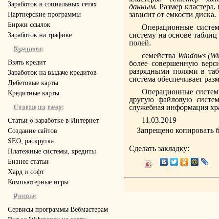
Заработок в социальных сетях
данным.
Размер кластера,
зависит от емкости диска.
Партнерские программы
Биржи ссылок
Операционные сист
систему на основе таблиц
Заработок на трафике
полей.
Кредиты:
семейства
Windows
(
Wi
Взять кредит
более совершенную верс
разрядными полями в таб
Заработок на выдаче кредитов
система обеспечи­вает разм
Дебетовые карты
Операционные систе
Кредитные карты
другую файловую сист
Статьи на тему:
служебная информация хр
11.03.2019
Статьи о заработке в Интернет
Запрещено копировать 
Создание сайтов
SEO, раскрутка
Сделать закладку:
Платежные системы, кредиты
Бизнес статьи
Хард и софт
Компьютерные игры
Разное:
Cервисы программы Вебмастерам