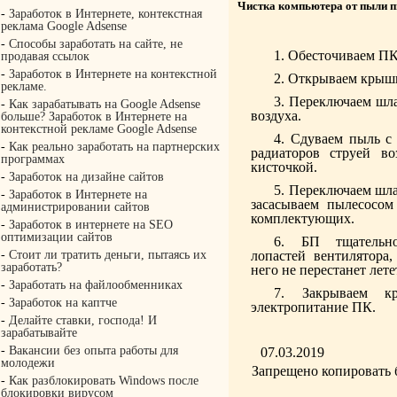
Чистка компьютера от пыли 
-
Заработок в Интернете, контекстная
реклама Google Adsense
-
Способы заработать на сайте, не
Обесточиваем ПК
продавая ссылок
-
Заработок в Интернете на контекстной
Открываем крыш
рекламе.
Переключаем шла
-
Как зарабатывать на Google Adsense
воздуха.
больше? Заработок в Интернете на
контекстной рекламе Google Adsense
Сдуваем пыль с 
-
Как реально заработать на партнерских
радиаторов струей во
программах
кисточкой.
-
Заработок на дизайне сайтов
Переключаем шла
-
Заработок в Интернете на
засасываем пылесосом
администрировании сайтов
комплектующих.
-
Заработок в интернете на SEO
оптимизации сайтов
БП тщательн
-
Стоит ли тратить деньги, пытаясь их
лопастей вентилятора,
заработать?
него не перестанет лете
-
Заработать на файлообменниках
Закрываем к
-
Заработок на каптче
электропитание ПК.
-
Делайте ставки, господа! И
зарабатывайте
-
Вакансии без опыта работы для
07.03.2019
молодежи
Запрещено копировать 
-
Как разблокировать Windows после
блокировки вирусом