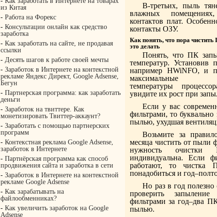
-
Как заработать в Интернете на товарах
В-третьих, пыль тян
из Китая
влажных помещениях
-
Работа на Форекс
контактов плат. Особенн
-
Консультации онлайн как средство
контакты ОЗУ.
заработка
Как понять, что пора чистить 
-
Как заработать на сайте, не продавая
это делать
ссылки
Понять, что ПК зап
-
Десять шагов к работе своей мечты
температур. Установив 
-
Заработок в Интернете на контекстной
например HWiNFO, и пе
рекламе Яндекс Директ, Google Adsense,
максимальные
Бегун
температуры процессо
-
Партнерская программа: как заработать
увидите их рост при запы
деньги
Если у вас совреме
-
Заработок на твиттере. Как
фильтрами, то буквально 
монетизировать Твиттер-аккаунт?
пылью, ухудшая вентиля
-
Заработать с помощью партнерских
программ
Возьмите за правил
месяца чистить от пыли ф
-
Контекстная реклама Google Adsense,
заработок в Интернете
нужность очистки
индивидуальна. Если ф
-
Партнёрская программа как способ
работают, то чистка 
продвижения сайта и заработка в сети
понадобиться и год–полто
-
Заработок в Интернете на контекстной
рекламе Google Adsense
Но раз в год полезно
-
Как зарабатывать на
проверить запыление
файлообменниках?
фильтрами за год–два ПК
-
Как увеличить заработок на Google
пылью.
Adsense