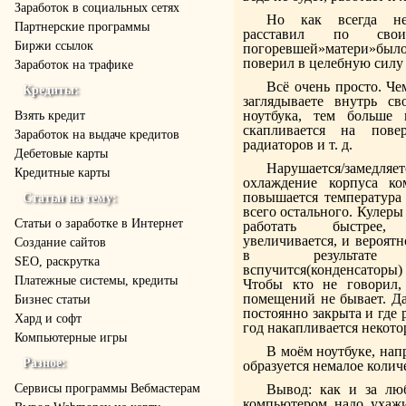
Заработок в социальных сетях
Но как всегда не
Партнерские программы
расставил по сво
Биржи ссылок
погоревшей»матери»был
поверил в целебную силу
Заработок на трафике
Всё очень просто. Ч
Кредиты:
заглядываете внутрь св
ноутбука, тем больше 
Взять кредит
скапливается на повер
Заработок на выдаче кредитов
радиаторов и т. д.
Дебетовые карты
Нарушается/замедля
Кредитные карты
охлаждение корпуса ко
повышается температура 
Статьи на тему:
всего остального. Кулеры
Статьи о заработке в Интернет
работать быстрее
увеличивается, и вероятн
Создание сайтов
в результате сг
SEO, раскрутка
вспучится(конденсаторы
Платежные системы, кредиты
Чтобы кто не говорил,
помещений не бывает. Да
Бизнес статьи
постоянно закрыта и где 
Хард и софт
год накапливается некото
Компьютерные игры
В моём ноутбуке, нап
Разное:
образуется немалое колич
Cервисы программы Вебмастерам
Вывод: как и за лю
компьютером надо ухажи