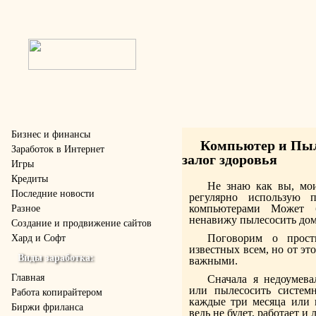
Бизнес и финансы
Компьютер и Пыл
Заработок в Интернет
залог здоровья
Игры
Кредиты
Не знаю как вы, мои
Последние новости
регулярно использую 
компьютерами Может б
Разное
ненавижу пылесосить дом
Создание и продвижение сайтов
Поговорим о прост
Хард и Софт
известных всем, но от эт
Виды заработка:
важными.
Главная
Сначала я недоумева
или пылесосить систем
Работа копирайтером
каждые три месяца или 
Биржи фриланса
ведь не будет, работает и 