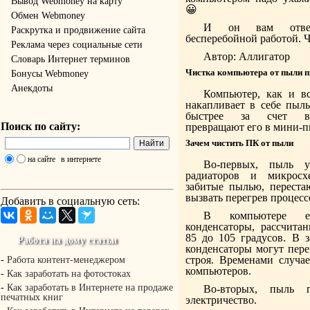
Вывод Webmoney на карту
😀
Обмен Webmoney
И он вам ответи
Раскрутка и продвижение сайта
бесперебойной работой. Ч
Реклама через социальные сети
Автор: Аллигатор
Словарь Интернет терминов
Чистка компьютера от пыли 
Бонусы Webmoney
Анекдоты
Компьютер, как и в
накапливает в себе пыль
быстрее за счет ве
Поиск по сайту:
превращают его в мини-п
Зачем чистить ПК от пыли
на сайте
в интернете
Во-первых, пыль у
радиаторов и микросхе
забитые пылью, переста
вызвать перегрев процесс
Добавить в социальную сеть:
В компьютере 
конденсаторы, рассчита
85 до 105 градусов. В 
Работа на дому статьи
конденсаторы могут пере
строя. Временами случа
-
Работа контент-менеджером
компьютеров.
-
Как заработать на фотостоках
-
Как заработать в Интернете на продаже
Во-вторых, пыль г
печатных книг
электричество.