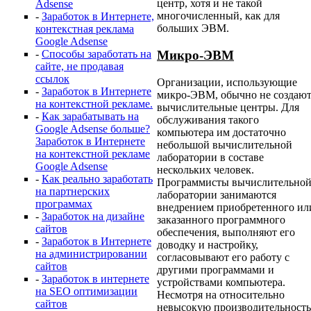
центр, хотя и не такой
Adsense
многочисленный, как для
-
Заработок в Интернете,
больших ЭВМ.
контекстная реклама
Google Adsense
-
Способы заработать на
Микро-ЭВМ
сайте, не продавая
ссылок
Организации, использующие
-
Заработок в Интернете
микро-ЭВМ, обычно не создаю
на контекстной рекламе.
вычислительные центры. Для
-
Как зарабатывать на
обслуживания такого
Google Adsense больше?
компьютера им достаточно
Заработок в Интернете
небольшой вычислительной
на контекстной рекламе
лаборатории в составе
Google Adsense
нескольких человек.
-
Как реально заработать
Программисты вычислительно
на партнерских
лаборатории занимаются
программах
внедрением приобретенного ил
-
Заработок на дизайне
заказанного программного
сайтов
обеспечения, выполняют его
-
Заработок в Интернете
доводку и настройку,
на администрировании
согласовывают его работу с
сайтов
другими программами и
-
Заработок в интернете
устройствами компьютера.
на SEO оптимизации
Несмотря на относительно
сайтов
невысокую производительность