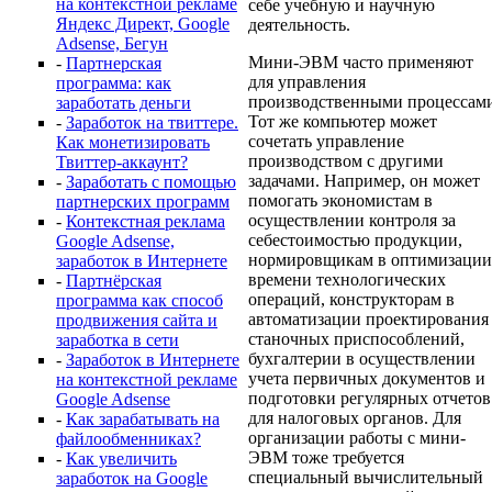
на контекстной рекламе
себе учебную и научную
Яндекс Директ, Google
деятельность.
Adsense, Бегун
Мини-ЭВМ часто применяют
-
Партнерская
для управления
программа: как
производственными процессам
заработать деньги
Тот же компьютер может
-
Заработок на твиттере.
сочетать управление
Как монетизировать
производством с другими
Твиттер-аккаунт?
задачами. Например, он может
-
Заработать с помощью
помогать экономистам в
партнерских программ
осуществлении контроля за
-
Контекстная реклама
себестоимостью продукции,
Google Adsense,
нормировщикам в оптимизации
заработок в Интернете
времени технологических
-
Партнёрская
операций, конструкторам в
программа как способ
автоматизации проектирования
продвижения сайта и
станочных приспособлений,
заработка в сети
бухгалтерии в осуществлении
-
Заработок в Интернете
учета первичных документов и
на контекстной рекламе
подготовки регулярных отчетов
Google Adsense
для налоговых органов. Для
-
Как зарабатывать на
организации работы с мини-
файлообменниках?
ЭВМ тоже требуется
-
Как увеличить
специальный вычислительный
заработок на Google