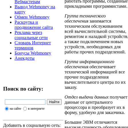
работать программы, созданные
Вебмастерам
прикладными программистами.
Вывод Webmoney на
карту
Группа технического
Обмен Webmoney
обеспечения
занимается
Раскрутка и
техническим обслуживанием
продвижение сайта
всей вычислительной системы,
Реклама через
ремонтом и наладкой устройств
социальные сети
а также подключением новых
Словарь Интернет
устройств, необходимых для
терминов
работы прочих подразделений.
Бонусы Webmoney
Анекдоты
Группа информационного
обеспечения
обеспечивает
технической информацией все
прочие подразделения
вычислительного центра по их
заказу.
Поиск по сайту:
Отдел выдачи данных
получает
данные от центрального
процессора и преобразует их в
на сайте
в интернете
форму, удобную для заказчика.
Большие ЭВМ отличаются
Добавить в социальную сеть:
высокая стоимость оборудовани