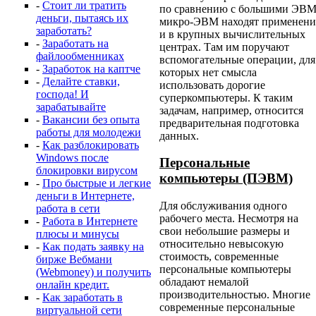
-
Стоит ли тратить
по сравнению с большими ЭВМ
деньги, пытаясь их
микро-ЭВМ находят применени
заработать?
и в крупных вычислительных
-
Заработать на
центрах. Там им поручают
файлообменниках
вспомогательные операции, для
-
Заработок на каптче
которых нет смысла
-
Делайте ставки,
использовать дорогие
господа! И
суперкомпьютеры. К таким
зарабатывайте
задачам, например, относится
-
Вакансии без опыта
предварительная подготовка
работы для молодежи
данных.
-
Как разблокировать
Windows после
Персональные
блокировки вирусом
компьютеры (ПЭВМ)
-
Про быстрые и легкие
деньги в Интернете,
Для обслуживания одного
работа в сети
рабочего места. Несмотря на
-
Работа в Интернете
свои небольшие размеры и
плюсы и минусы
относительно невысокую
-
Как подать заявку на
стоимость, современные
бирже Вебмани
персональные компьютеры
(Webmoney) и получить
обладают немалой
онлайн кредит.
производительностью. Многие
-
Как заработать в
современные персональные
виртуальной сети