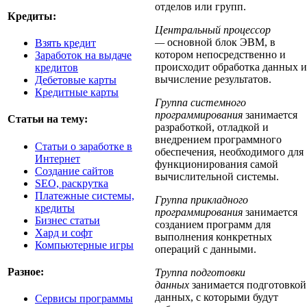
отделов или групп.
Кредиты:
Центральный процессор
—
основной блок ЭВМ, в
Взять кредит
котором непосредственно и
Заработок на выдаче
происходит обработка данных и
кредитов
вычисление результатов.
Дебетовые карты
Кредитные карты
Группа системного
программирования
занимается
Статьи на тему:
разработкой, отладкой и
внедрением программного
Статьи о заработке в
обеспечения, необходимого для
Интернет
функционирования самой
Создание сайтов
вычислительной системы.
SEO, раскрутка
Платежные системы,
Группа прикладного
кредиты
программирования
занимается
Бизнес статьи
созданием программ для
Хард и софт
выполнения конкретных
Компьютерные игры
операций с данными.
Разное:
Труппа подготовки
данных
занимается подготовкой
данных, с которыми будут
Cервисы программы