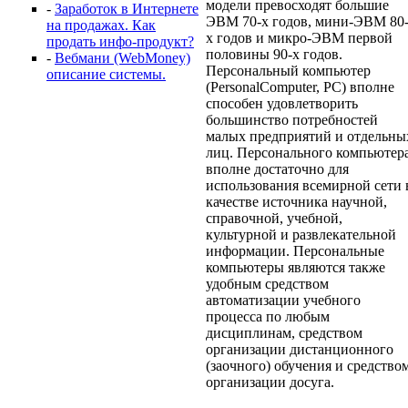
модели превосходят большие
-
Заработок в Интернете
ЭВМ 70-х годов, мини-ЭВМ 80
на продажах. Как
х годов и микро-ЭВМ первой
продать инфо-продукт?
половины 90-х годов.
-
Вебмани (WebMoney)
Персональный компьютер
описание системы.
(PersonalComputer, PC) вполне
способен удовлетворить
большинство потребностей
малых предприятий и отдельны
лиц. Персонального компьютер
вполне достаточно для
использования всемирной сети 
качестве источника научной,
справочной, учебной,
культурной и развлекательной
информации. Персональные
компьютеры являются также
удобным средством
автоматизации учебного
процесса по любым
дисциплинам, средством
организации дистанционного
(заочного) обучения и средство
организации досуга.