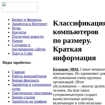
Бизнес и финансы
Классификаци
Заработок в Интернет
Игры
компьютеров
Кредиты
Последние новости
по размеру.
Разное
Создание и
Краткая
продвижение сайтов
Хард и Софт
информация
Виды заработка:
Большие ЭВМ.
Самые мощные
Главная
компьютеры. Их применяют дл
Работа копирайтером
обслуживания очень крупных
Биржи фриланса
организаций. Штат
Заработок в социальных
обслуживания — многие десят
сетях
человек. На базе таких
Партнерские программы
суперкомпьютеров создают
Биржи ссылок
вычислительные центры,
Заработок на трафике
включающие в себя несколько