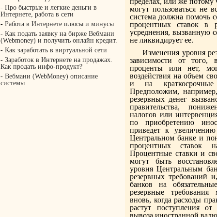
пределах, или же потому 
-
Про быстрые и легкие деньги в
могут пользоваться не в
Интернете, работа в сети
система должна помочь с
-
Работа в Интернете плюсы и минусы
процентных ставок в р
усреднения, вызванную с
-
Как подать заявку на бирже Вебмани
не ликвидирует ее.
(Webmoney) и получить онлайн кредит.
-
Как заработать в виртуальной сети
Изменения уровня ре
-
Заработок в Интернете на продажах.
зависимости от того, 
Как продать инфо-продукт?
проценты или нет, мог
воздействия на объем св
-
Вебмани (WebMoney) описание
системы.
и на краткосрочные
Предположим, например,
резервных денег вызван
правительства, пониж
налогов или интервенци
по приобретению инос
приведет к увеличению
Центральном банке и по
процентных ставок 
Процентные ставки и св
могут быть восстановл
уровня Центральным бан
резервных требований и,
банков на обязательны
резервные требования
вновь, когда расходы пра
растут поступления от
вывоза иностранной валю