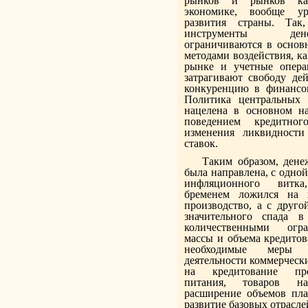
рынков и рынков ка
экономике, вообще ур
развития страны. Так
инструменты де
ограничиваются в основ
методами воздействия, к
рынке и учетные опера
затрагивают свободу де
конкуренцию в финансов
Политика центральных 
нацелена в основном на
поведением кредитног
изменения ликвидности
ставок.
Таким образом, дене
была направлена, с одной
инфляционного витк
бременем ложился на 
производство, а с друг
значительного спада в
количественными огр
массы и объема кредито
необходимые меры 
деятельности коммерческ
на кредитование про
питания, товаров нар
расширение объемов пла
развитие базовых отрасл