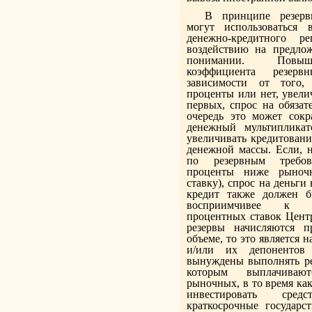
В принципе резерв
могут использоваться 
денежно-кредитного ре
воздействию на предло
понимании. Повыш
коэффициента резер
зависимости от того,
проценты или нет, увели
первых, спрос на обязат
очередь это может сокра
денежный мультипликат
увеличивать кредитовани
денежной массы. Если, н
по резервным требов
проценты ниже рыночн
ставку), спрос на деньг
кредит также должен б
восприимчивее к 
процентных ставок Центр
резервы начисляются 
объеме, то это является 
и/или их депонентов
вынуждены выполнять ре
которым выплачива
рыночных, в то время как
инвестировать сре
краткосрочные государс