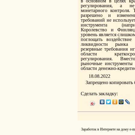
в основном в целях кра
регулирования, а н
монетарного контроля. 
разрешено и изменен
требований не использует
инструмента (напр
Королевство и Финлянд
уровень является слишком
поглощать воздействие
ликвидности рынка (
резервные требования и
области краткоср
регулирования. Вмес
рыночные инструменты 
области денежно-кредитн
18.08.2022
Запрещено копировать 
Сделать закладку:
Заработок в Интернете на дому
e-m