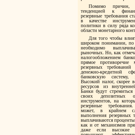
Помимо причин, 
тенденцией к финанс
резервные требования ст
в качестве инструмен
политики в силу ряда ко
области монетарного конт
Для того чтобы влия
широком понимании, по 
необходимо выплачи
рыночных. Но, как отмеча
налогообложением банко
прямое противоречие 
резервных требований
денежно-кредитной 
банковскую систему, 
Высокий налог, скорее в
ресурсов из внутренне
Банки будут стремиться
своих депозитных о
инструментов, на котор
резервные требования
может, в крайнем сл
выполнения резервных т
выплачиваются проценты 
как и от механизмов пря
даже если высокие р
повышают эффектив