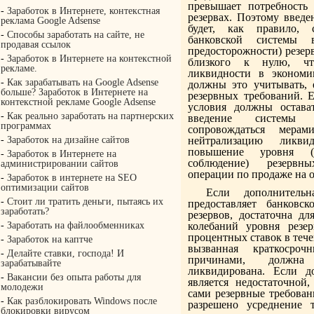
превышает потребность
-
Заработок в Интернете, контекстная
резервах. Поэтому введе
реклама Google Adsense
будет, как правило, с
-
Способы заработать на сайте, не
банковской системы 
продавая ссылок
предосторожности) резерв
-
Заработок в Интернете на контекстной
близкого к нулю, чт
рекламе.
ликвидности в экономи
-
Как зарабатывать на Google Adsense
должны это учитывать, 
больше? Заработок в Интернете на
резервных требований. 
контекстной рекламе Google Adsense
условия должны остават
-
Как реально заработать на партнерских
введение системы 
программах
сопровождаться мерам
-
Заработок на дизайне сайтов
нейтрализацию ликви
повышение уровня (
-
Заработок в Интернете на
соблюдение) резерв
администрировании сайтов
операции по продаже на 
-
Заработок в интернете на SEO
оптимизации сайтов
Если дополнительн
-
Стоит ли тратить деньги, пытаясь их
предоставляет банковск
заработать?
резервов, достаточна д
-
Заработать на файлообменниках
колебаний уровня резер
процентных ставок в тече
-
Заработок на каптче
вызванная краткосро
-
Делайте ставки, господа! И
причинами, должна
зарабатывайте
ликвидирована. Если до
-
Вакансии без опыта работы для
является недостаточной,
молодежи
сами резервные требован
-
Как разблокировать Windows после
разрешено усреднение 
блокировки вирусом