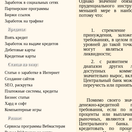
Однако значение обяза
Заработок в социальных сетях
пруденциального инстр
Партнерские программы
меньшей мере в наибол
Биржи ссылок
потому что:
Заработок на трафике
Кредиты:
стремление 
принуждения, зало
Взять кредит
требованиях, в целом 
Заработок на выдаче кредитов
уровней до такой точк
могут являться
Дебетовые карты
ликвидности;
Кредитные карты
с развитием
Статьи на тему:
диапазон других л
доступных комме
Статьи о заработке в Интернет
значительно вырос, вк
Создание сайтов
Центральный банк може
переучесть или принять 
SEO, раскрутка
Платежные системы, кредиты
Бизнес статьи
Помимо своего зна
Хард и софт
денежно-кредитной 
требования, если по 
Компьютерные игры
проценты или выплачи
Разное:
рыночных, являются и
Центрального банк
Cервисы программы Вебмастерам
кредитовать по проц