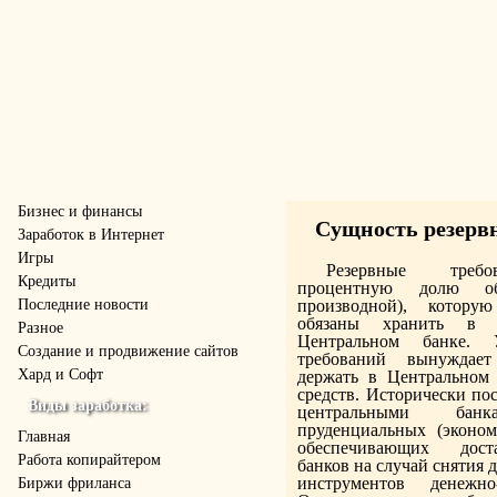
Бизнес и финансы
Сущность резерв
Заработок в Интернет
Игры
Резервные требо
Кредиты
процентную долю об
Последние новости
производной), котору
обязаны хранить в 
Разное
Центральном банке. У
Создание и продвижение сайтов
требований вынуждает
Хард и Софт
держать в Центральном 
средств. Исторически по
Виды заработка:
центральными ба
пруденциальных (эконом
Главная
обеспечивающих дост
Работа копирайтером
банков на случай снятия д
инструментов денежно
Биржи фриланса