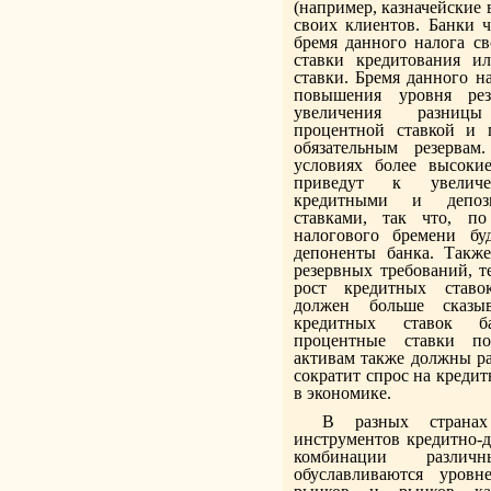
(например, казначейские 
своих клиентов. Банки ч
бремя данного налога с
ставки кредитования и
ставки. Бремя данного на
повышения уровня рез
увеличения разни
процентной ставкой и 
обязательным резерва
условиях более высокие
приведут к увели
кредитными и депоз
ставками, так что, по
налогового бремени бу
депоненты банка. Также
резервных требований, т
рост кредитных ставо
должен больше сказы
кредитных ставок ба
процентные ставки п
активам также должны ра
сократит спрос на креди
в экономике.
В разных странах
инструментов кредитно-
комбинации разли
обуславливаются уровн