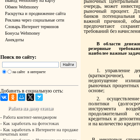
Вывод Webmoney на карту
рыночных Центральный 
очередь, может инвести
Обмен Webmoney
рыночный процент. Дл
Раскрутка и продвижение сайта
банков потенциальная п
Реклама через социальные сети
важной причиной, объ
предпочитают сохраня
Словарь Интернет терминов
требований без начислени
Бонусы Webmoney
Анекдоты
В области денежн
резервные требов
наиболее важные задач
Поиск по сайту:
управление д
на сайте
в интернете
(краткосрочное),
недопущение излиш
рыночных процентных 
основе;
Добавить в социальную сеть:
осуществлени
политики (долгоср
инструмента возд
Работа на дому статьи
продолжительной 
-
Работа контент-менеджером
кредитных и депозитн
и на количество кредит
-
Как заработать на фотостоках
-
Как заработать в Интернете на продаже
печатных книг
В некоторых стран