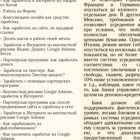
-
Как заработать в Интернете на товарах
Франции и Германии
из Китая
опускаться до нулевого
-
Работа на Форекс
отдельные дни. В других
-
Консультации онлайн как средство
Мексике, требования
заработка
позволяют усреднение в
-
Как заработать на сайте, не продавая
при условии, что любо
ссылки
полностью обеспечи
-
Десять шагов к работе своей мечты
ценными бумагами. Однак
Италия, режим менее гиб
-
Заработок в Интернете на контекстной
рекламе Яндекс Директ, Google Adsense,
опуститься на несколько 
Бегун
показателя, но не более
ввести систему усреднен
-
Партнерская программа: как заработать
деньги
соответствии со с
постепенно увеличивая с
-
Заработок на твиттере. Как
свободы, скажем, разре
монетизировать Твиттер-аккаунт?
10% ниже установленного
-
Заработать с помощью партнерских
и т.д., наблюдая, какое 
программ
то, как банки управляют
-
Контекстная реклама Google Adsense,
целом на денежно-кредит
заработок в Интернете
-
Партнёрская программа как способ
Банк должен обл
продвижения сайта и заработка в сети
поддерживать фактическ
уровне, весьма близком к
-
Заработок в Интернете на контекстной
рекламе Google Adsense
рамках системы усреднен
обладает адекватными с
-
Как зарабатывать на
ему следить за уровнем 
файлообменниках?
ею, и что диапазон
-
Как увеличить заработок на Google
предоставленный бл
Adsense