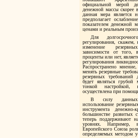
официальной мерой де
денежной массы скорее вс
данная мера является н
предполагает ослаблени
показателем денежной м
ценами и реальным произ
Для долгосрочного
регулирования, скажем, 
изменение резервн
зависимости от того, 
проценты или нет, являе
регулирования ликвиднос
Распространено мнение,
менять резервные требов
резервных требований 
будет являться грубой
тонкой настройкой,
осуществлена при помощ
В силу данных
использование резервных
инструмента денежно-
большинстве развитых с
теперь поддерживают н
уровнях. Например, 
Европейского Союза роль
определяемых методом ус