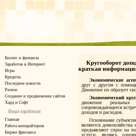
Бизнес и финансы
Кругооборот дохо
Заработок в Интернет
краткая информаци
Игры
Кредиты
Экономические аге
Последние новости
друг с другом с помощь
Движение их образует св
Разное
Создание и продвижение сайтов
Экономический круг
движение реальных 
Хард и Софт
сопровождающееся встре
Виды заработка:
доходов и расходов.
Главная
Основными субъекта
являются домохозяйства 
Работа копирайтером
предъявляют спрос на по
Биржи фриланса
услуги, являясь однов