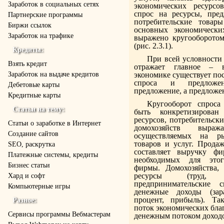
Заработок в социальных сетях
экономических ресурсо
спрос на ресурсы, пред
Партнерские программы
потребительские товар
Биржи ссылок
основных экономически
Заработок на трафике
выражено кругооборотом
(рис. 2.3.1).
Кредиты:
При всей условности
Взять кредит
отражает главное – 
Заработок на выдаче кредитов
экономике существует по
спроса и предложе
Дебетовые карты
предложение, а предложен
Кредитные карты
Кругооборот спрос
Статьи на тему:
быть конкретизирова
ресурсов, потребительски
Статьи о заработке в Интернет
домохозяйств выра
Создание сайтов
осуществляемых на ры
товаров и услуг. Продаж
SEO, раскрутка
составляет выручку фи
Платежные системы, кредиты
необходимых для этог
Бизнес статьи
фирмы. Домохозяйства, 
ресурсы (труд, 
Хард и софт
предпринимательские с
Компьютерные игры
денежные доходы (зара
процент, прибыль). Та
Разное:
поток экономических бла
Cервисы программы Вебмастерам
денежным потоком доходо