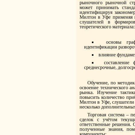
рыночного рыночной стр
может принимать станда
идентифицируя закономер
Милтон в Уфе применяя к
слушателей в формиров
теоретического материала:
основы гра
идентификации разворо
влияние фундаме
составление 
среднесрочные, долгоср
Обучение, по методик
освоение технического а
рынка. Изучение тактик
повысить количество при
Милтон в Уфе, слушатели 
несколько дополнительных
Торговая система – п
сделок с учётом текущ
ответственные решения. 
полученные знания, по
компоненты: