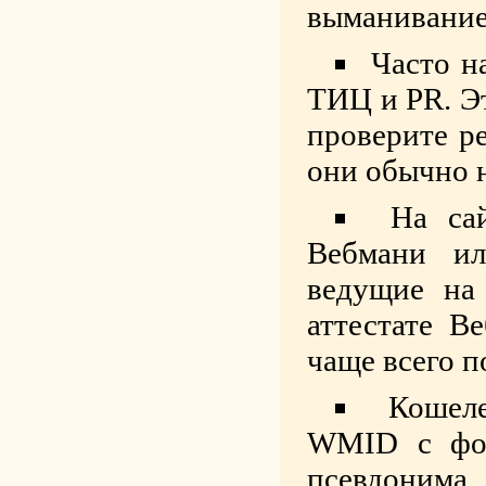
выманивание
Часто н
ТИЦ и PR. Э
проверите ре
они обычно 
На са
Вебмани ил
ведущие на
аттестате В
чаще всего п
Кошел
WMID с фор
псевдонима,