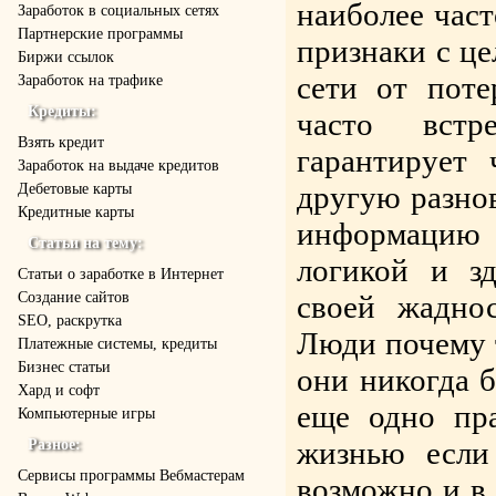
наиболее час
Заработок в социальных сетях
Партнерские программы
признаки с ц
Биржи ссылок
сети от поте
Заработок на трафике
Кредиты:
часто встр
Взять кредит
гарантирует
Заработок на выдаче кредитов
другую разно
Дебетовые карты
Кредитные карты
информацию 
Статьи на тему:
логикой и з
Статьи о заработке в Интернет
Создание сайтов
своей жадно
SEO, раскрутка
Люди почему т
Платежные системы, кредиты
Бизнес статьи
они никогда 
Хард и софт
еще одно пр
Компьютерные игры
жизнью если
Разное:
Cервисы программы Вебмастерам
возможно и в 