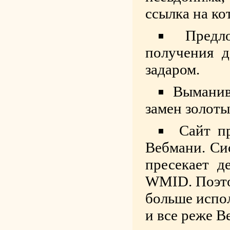
ссылка на ко
Предл
получения д
задаром.
Выманив
замен золоты
Сайт п
Вебмани. Си
пресекает д
WMID. Поэто
больше испо
и все реже В