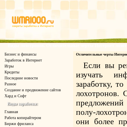
Виды лохотронов. Отличительные черты Интернет лохо
Бизнес и финансы
Отличительные черты Интерн
Заработок в Интернет
Если вы ре
Игры
Кредиты
изучать ин
Последние новости
заработку, т
Разное
Создание и продвижение сайтов
лохотронов. 
Хард и Софт
предложений 
Виды заработка:
полу-лохотро
Главная
Работа копирайтером
они более пр
Биржи фриланса