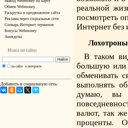
Вывод Webmoney на карту
реальной жиз
Обмен Webmoney
Раскрутка и продвижение сайта
посмотреть о
Реклама через социальные сети
Интернет без 
Словарь Интернет терминов
Бонусы Webmoney
Анекдоты
Лохотроны
Поиск по сайту:
В таком ви
большую или 
на сайте
в интернете
обменивать с
выполнять о
Добавить в социальную сеть:
думаю, вы
повседневнос
валют, так ж
проценты. 