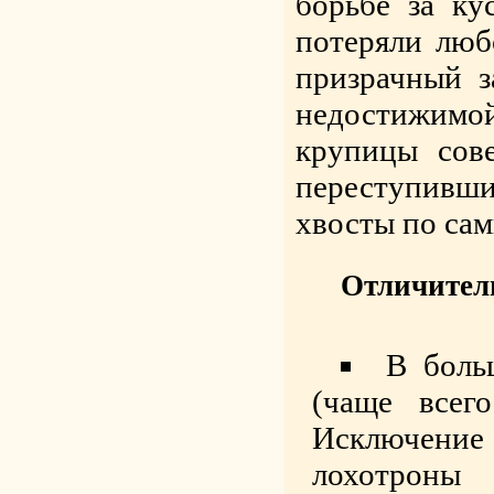
борьбе за ку
потеряли люб
призрачный з
недостижимо
крупицы сов
переступив
хвосты по са
Отличител
В боль
(чаще всег
Исключение
лохотроны