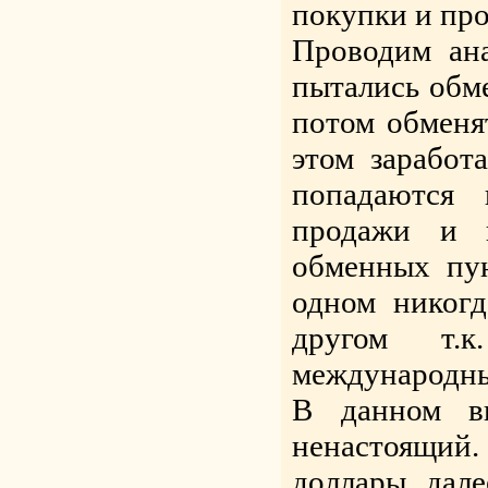
покупки и пр
Проводим ан
пытались обме
потом обменят
этом заработ
попадаются 
продажи и 
обменных пун
одном никог
другом т.
международны
В данном в
ненастоящий.
доллары, дале