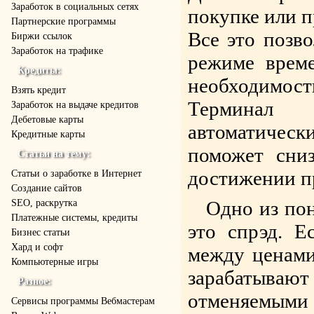
Заработок в социальных сетях
покупке или п
Партнерские программы
Все это позво
Биржи ссылок
Заработок на трафике
режиме време
Кредиты:
необходимо
Взять кредит
Терминал 
Заработок на выдаче кредитов
Дебетовые карты
автоматическ
Кредитные карты
поможет сни
Статьи на тему:
достижении п
Статьи о заработке в Интернет
Создание сайтов
Одно из пон
SEO, раскрутка
Платежные системы, кредиты
это спрэд. Е
Бизнес статьи
Хард и софт
между ценами
Компьютерные игры
зарабатывают
Разное:
отменяемыми 
Cервисы программы Вебмастерам