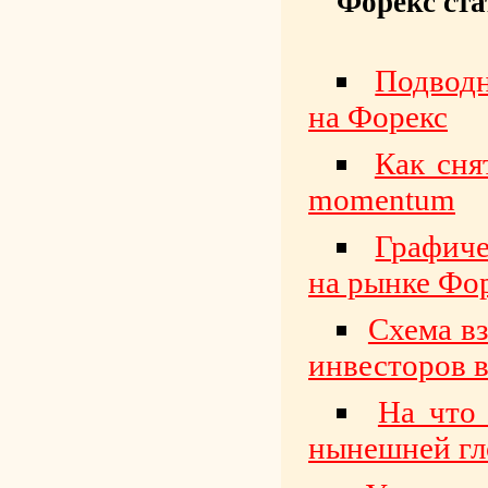
Форекс ста
Подводн
на Форекс
Как сня
momentum
Графиче
на рынке Фо
Схема в
инвесторов 
На что 
нынешней гл