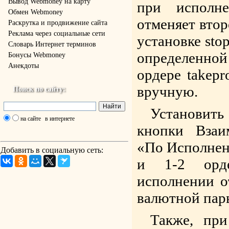
Вывод Webmoney на карту
при исполн
Обмен Webmoney
отменяет втор
Раскрутка и продвижение сайта
Реклама через социальные сети
установке stop
Словарь Интернет терминов
определенно
Бонусы Webmoney
Анекдоты
ордере takepr
вручную.
Поиск по сайту:
Установить
на сайте
в интернете
кнопки Взаи
«По Исполнен
Добавить в социальную сеть:
и 1-2 орде
исполнении о
валютной пар
Также, при