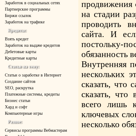
продвижения с
Заработок в социальных сетях
Партнерские программы
на стадии ра
Биржи ссылок
проводить 
Заработок на трафике
Кредиты:
сайта. И ес
Взять кредит
постольку-п
Заработок на выдаче кредитов
обязанность в
Дебетовые карты
Кредитные карты
Внутренняя п
Статьи на тему:
нескольких э
Статьи о заработке в Интернет
Создание сайтов
сказать, что 
SEO, раскрутка
сказать, что
Платежные системы, кредиты
Бизнес статьи
всего лишь 
Хард и софт
ключевых слов
Компьютерные игры
несколько обя
Разное:
Cервисы программы Вебмастерам