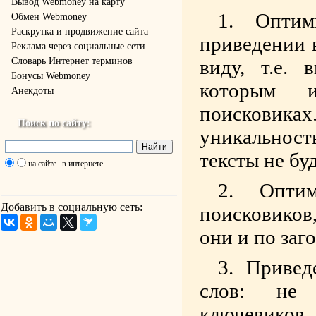
Вывод Webmoney на карту
Оптим
Обмен Webmoney
Раскрутка и продвижение сайта
приведении 
Реклама через социальные сети
Словарь Интернет терминов
виду, т.е.
Бонусы Webmoney
которым и
Анекдоты
поисковик
Поиск по сайту:
уникальнос
тексты не бу
на сайте
в интернете
Опти
Добавить в социальную сеть:
поисковиков
они и по заг
Привед
слов: не 
ключевиков, 