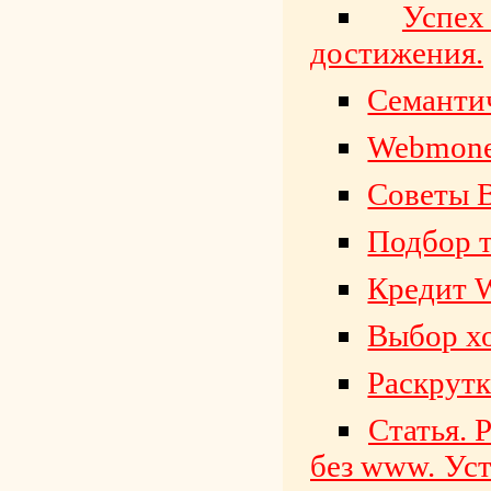
Успех
достижения.
Семантич
Webmone
Советы В
Подбор т
Кредит 
Выбор хо
Раскрутк
Статья. 
без www. Уст