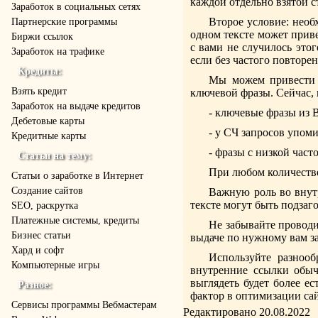
каждой отдельно взятой с
Заработок в социальных сетях
Второе условие: необ
Партнерские программы
одном тексте может приве
Биржи ссылок
с вами не случилось это
Заработок на трафике
если без частого повторе
Кредиты:
Мы можем привести н
Взять кредит
ключевой фразы. Сейчас, 
Заработок на выдаче кредитов
- ключевые фразы из В
Дебетовые карты
- у СЧ запросов упом
Кредитные карты
- фразы с низкой част
Статьи на тему:
При любом количеств
Статьи о заработке в Интернет
Создание сайтов
Важную роль во внутр
тексте могут быть подзаг
SEO, раскрутка
Платежные системы, кредиты
Не забывайте проводи
Бизнес статьи
выдаче по нужному вам за
Хард и софт
Используйте разнооб
Компьютерные игры
внутренние ссылки обыч
выглядеть будет более е
Разное:
фактор в оптимизации сай
Cервисы программы Вебмастерам
Редактировано 20.08.2022