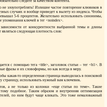
бязательно следите за качеством контента.
ко не злоупотреблять! Излишне частое повторение клювиков в
езных случаях и вообще приведет к вылету из индекса. Чтобы
превышал 5-6 процентов. Желательно использовать синонимы,
е упоминания ключей в тег <noindex>.
в зависимости от конкурентности выбранной темы и длины
т являться следующая плотность слов:
тся с помощью тега <title>, заголовок статьи – тег <h1>. В
ые фразы и их словоформы, но как всегда в меру.
обы какая-то определенная страница выводилась в поисковой
эту страницу, использовать нужный вам ключевик.
ов, а не только из колонки «еще статьи по теме». Такие
 тому подобное. Таким образом и внутренняя оптимизация
ителей, по ним будут чаще кликать. Это тоже немаловажный