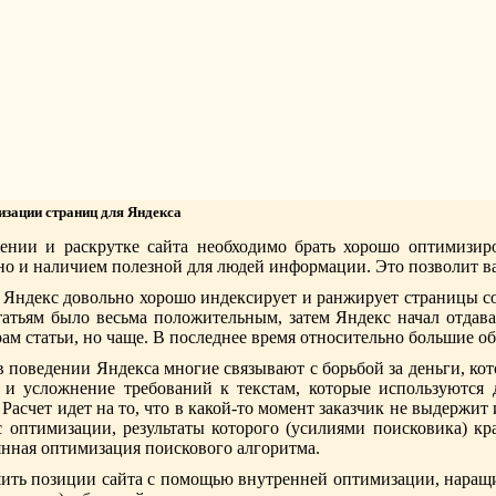
зации страниц для Яндекса
ении и раскрутке сайта необходимо брать хорошо оптимизиро
но и наличием полезной для людей информации. Это позволит ва
 Яндекс довольно хорошо индексирует и ранжирует страницы со 
атьям было весьма положительным, затем Яндекс начал отдава
ам статьи, но чаще. В последнее время относительно большие об
 поведении Яндекса многие связывают с борьбой за деньги, к
 и усложнение требований к текстам, которые используются 
асчет идет на то, что в какой-то момент заказчик не выдержит 
 оптимизации, результаты которого (усилиями поисковика) к
янная оптимизация поискового алгоритма.
ить позиции сайта с помощью внутренней оптимизации, наращив