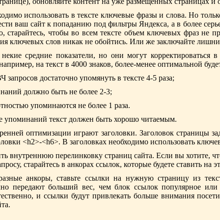
транице), обновляйте контент на уже размещенных страницах и о
ходимо использовать в тексте ключевые фразы и слова. Но толь
сти ваш сайт к попаданию под фильтры Яндекса, а в более серь
го, старайтесь, чтобы во всем тексте объем ключевых фраз не 
ния ключевых слов никак не обойтись. Или же заключайте лишни
екие средние показатели, но они могут корректироваться 
например, на текст в 4000 знаков, более-менее оптимальной буде
Ч запросов достаточно упомянуть в тексте 4-5 раза;
инаний должно быть не более 2-3;
отностью упоминаются не более 1 раза.
е упоминаний текст должен быть хорошо читаемым.
енней оптимизации играют заголовки. Заголовок страницы задае
оловки <h2>-<h6>. В заголовках необходимо использовать ключев
ть внутреннюю перелинковку страниц сайта. Если вы хотите, чт
просу, старайтесь в анкорах ссылок, которые будете ставить на 
разные анкоры, ставьте ссылки на нужную страницу из текст
но передают больший вес, чем блок ссылок популярное или
стественно, и ссылки будут привлекать больше внимания посет
та.