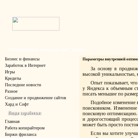
Оптимизация контента под Yandex
Бизнес и финансы
Параметры внутренней оптими
Заработок в Интернет
За основу в продвиж
Игры
высокой уникальностью, 
Кредиты
Опыт показывает, что
Последние новости
у Яндекса к объемным ст
Разное
писать меньшие по размер
Создание и продвижение сайтов
Подобное изменение в
Хард и Софт
поисковиком. Изменение
Виды заработка:
поисковую оптимизацию. Р
и дорогостоящий процесс
Главная
может быть просто посто
Работа копирайтером
Если вы хотите улучш
Биржи фриланса