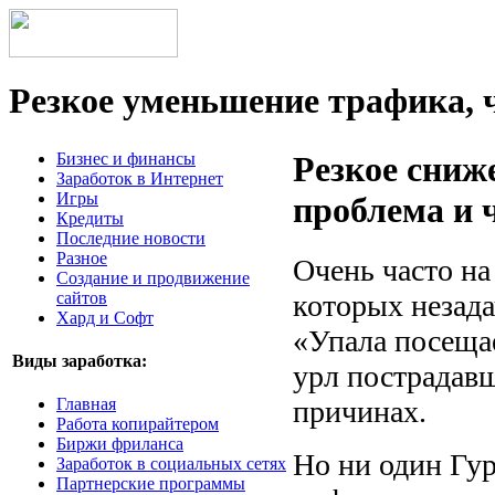
Резкое уменьшение трафика, 
Бизнес и финансы
Резкое сниж
Заработок в Интернет
Игры
проблема и 
Кредиты
Последние новости
Разное
Очень часто на
Создание и продвижение
которых незад
сайтов
Хард и Софт
«Упала посещае
Виды заработка:
урл пострадавш
причинах.
Главная
Работа копирайтером
Биржи фриланса
Но ни один Гур
Заработок в социальных сетях
Партнерские программы