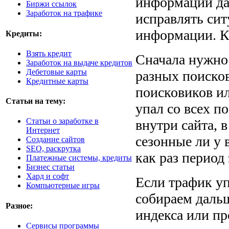
информации дат
Биржи ссылок
Заработок на трафике
исправлять си
информации. К
Кредиты:
Взять кредит
Сначала нужно 
Заработок на выдаче кредитов
Дебетовые карты
разных поисков
Кредитные карты
поисковиков ил
Статьи на тему:
упал со всех п
Статьи о заработке в
внутри сайта, в
Интернет
сезонные ли у 
Создание сайтов
SEO, раскрутка
как раз период
Платежные системы, кредиты
Бизнес статьи
Хард и софт
Если трафик уп
Компьютерные игры
собираем даль
Разное:
индекса или пр
Cервисы программы