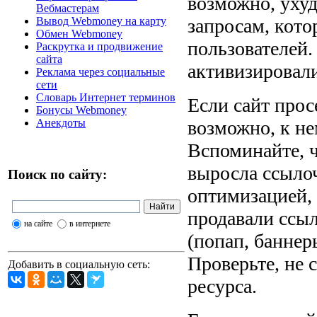
возможно, уху
Вебмастерам
запросам, кот
Вывод Webmoney на карту
Обмен Webmoney
пользователей.
Раскрутка и продвижение
сайта
активизировали
Реклама через социальные
сети
Словарь Интернет терминов
Если сайт прос
Бонусы Webmoney
возможно, к н
Анекдоты
Вспоминайте, ч
выросла ссылоч
Поиск по сайту:
оптимизацией,
продавали ссыл
на сайте
в интернете
(попап, баннер
Проверьте, не 
Добавить в социальную сеть:
ресурса.