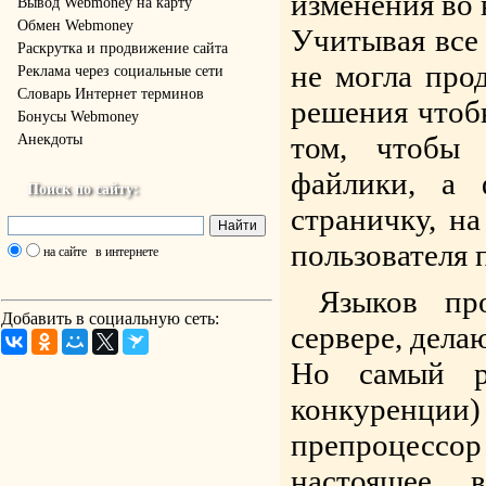
изменения во 
Вывод Webmoney на карту
Обмен Webmoney
Учитывая все 
Раскрутка и продвижение сайта
не могла про
Реклама через социальные сети
Словарь Интернет терминов
решения чтобы
Бонусы Webmoney
том, чтобы 
Анекдоты
файлики, а 
Поиск по сайту:
страничку, на
пользователя 
на сайте
в интернете
Языков пр
Добавить в социальную сеть:
сервере, дела
Но самый ра
конкуренци
препроцесс
настоящее 