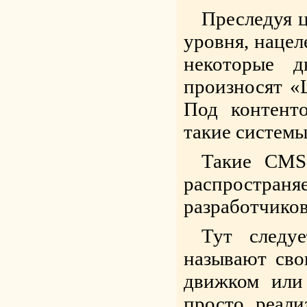
Преследуя ц
уровня, нацел
некоторые д
произносят «
Под контент
такие системы
Такие CMS
распростран
разработчико
Тут следу
называют сво
движком или
просто реали