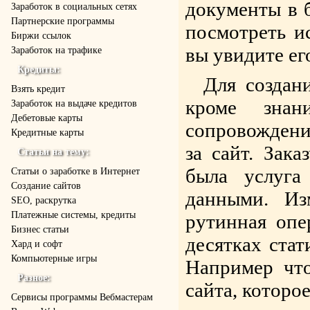
документы в б
Заработок в социальных сетях
Партнерские программы
посмотреть и
Биржи ссылок
вы увидите его
Заработок на трафике
Кредиты:
Для создан
Взять кредит
кроме зна
Заработок на выдаче кредитов
Дебетовые карты
сопровождени
Кредитные карты
за сайт. Зака
Статьи на тему:
была услуга
Статьи о заработке в Интернет
Создание сайтов
данными. Из
SEO, раскрутка
Платежные системы, кредиты
рутинная опе
Бизнес статьи
десятках стат
Хард и софт
Компьютерные игры
Например чт
Разное:
сайта, которо
Cервисы программы Вебмастерам