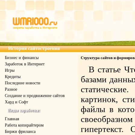
История сайтостроения
Бизнес и финансы
Структура сайтов и формиров
Заработок в Интернет
В статье Чт
Игры
Кредиты
базами данных
Последние новости
статические.
Разное
Создание и продвижение сайтов
картинок, ст
Хард и Софт
файлы в кото
Виды заработка:
своеобразно
Главная
Работа копирайтером
гипертекст.
Биржи фриланса