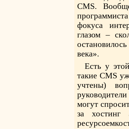
CMS. Вообще
программиста 
фокуса инте
глазом – ско
остановилось 
века».
Есть у это
такие CMS уж
учтены) воп
руководител
могут спросит
за хостинг 
ресурсоем