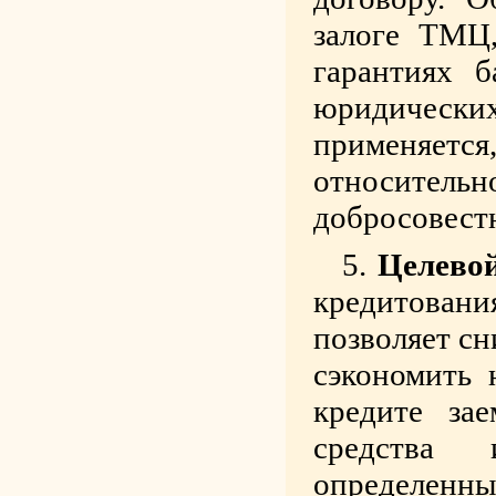
залоге ТМЦ
гарантиях б
юридически
применяетс
относител
добросовест
Целевой
кредитования
позволяет сн
сэкономить 
кредите за
средства 
определенны