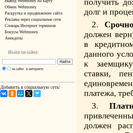
получить до
Вывод Webmoney на карту
Обмен Webmoney
долг и проце
Раскрутка и продвижение сайта
Реклама через социальные сети
Срочно
Словарь Интернет терминов
должен верн
Бонусы Webmoney
Анекдоты
в кредитно
данного усл
Поиск по сайту:
к заемщику
на сайте
в интернете
ставки, пе
единовремен
Добавить в социальную сеть:
платежа, тре
Плат
привлеченны
должен рас