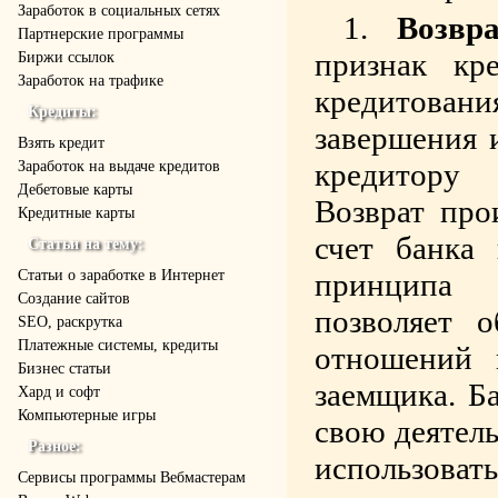
Заработок в социальных сетях
Возвра
Партнерские программы
признак кр
Биржи ссылок
Заработок на трафике
кредитовани
Кредиты:
завершения 
Взять кредит
кредитору 
Заработок на выдаче кредитов
Дебетовые карты
Возврат про
Кредитные карты
счет банка
Статьи на тему:
Статьи о заработке в Интернет
принципа 
Создание сайтов
позволяет 
SEO, раскрутка
Платежные системы, кредиты
отношений 
Бизнес статьи
заемщика. Б
Хард и софт
Компьютерные игры
свою деятел
Разное:
использов
Cервисы программы Вебмастерам