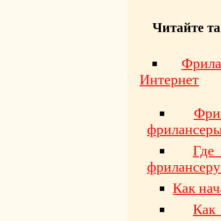
Читайте та
Фрила
Интернет
Фри
фрилансер
Где
фрилансеру
Как нач
Как