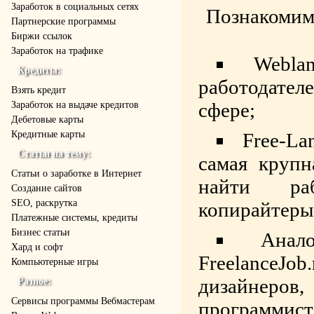
Заработок в социальных сетях
Познакомим
Партнерские программы
Биржи ссылок
Заработок на трафике
Webla
Кредиты:
работодате
Взять кредит
сфере;
Заработок на выдаче кредитов
Дебетовые карты
Кредитные карты
Free-La
Статьи на тему:
самая крупн
Статьи о заработке в Интернет
найти раб
Создание сайтов
SEO, раскрутка
копирайтеры
Платежные системы, кредиты
Бизнес статьи
Анал
Хард и софт
FreelanceJ
Компьютерные игры
дизайнеров
Разное:
Cервисы программы Вебмастерам
программис