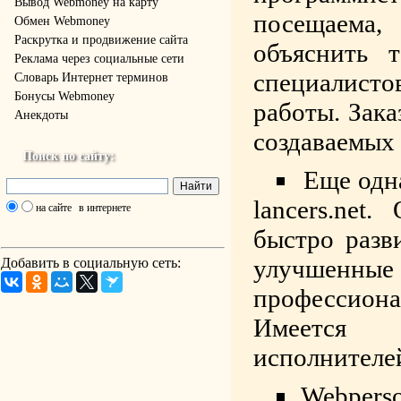
Вывод Webmoney на карту
посещаема
Обмен Webmoney
Раскрутка и продвижение сайта
объяснить 
Реклама через социальные сети
специалисто
Словарь Интернет терминов
Бонусы Webmoney
работы. Зака
Анекдоты
создаваемых 
Поиск по сайту:
Еще одн
lancers.net
на сайте
в интернете
быстро разв
улучшенн
Добавить в социальную сеть:
профессио
Имеется 
исполнителе
Webperso