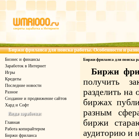
Биржи фриланса для поиска работы. Особенности и разн
Бизнес и финансы
Биржи фриланса для поиска р
Заработок в Интернет
Биржи фри
Игры
Кредиты
получить з
Последние новости
разделить на
Разное
Создание и продвижение сайтов
биржах публи
Хард и Софт
разным сфер
Виды заработка:
биржи стара
Главная
Работа копирайтером
аудиторию и н
Биржи фриланса