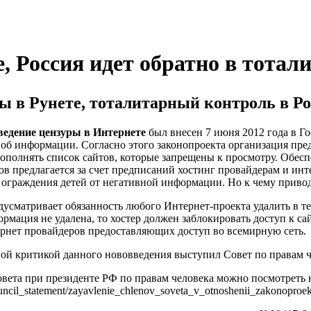
, Россия идет обратно в тотал
ы в Рунете, тоталитарный контроль в Ро
ведение цензуры в Интернете
был внесен 7 июня 2012 года в Г
у об информации. Согласно этого законопроекта организация пр
дополнять список сайтов, которые запрещены к просмотру. Обес
в предлагается за счет предписаний хостинг провайдерам и ин
 ограждения детей от негативной информации. Но к чему привод
усматривает обязанность любого Интернет-проекта удалить в т
рмация не удалена, то хостер должен заблокировать доступ к са
рнет провайдеров предоставляющих доступ во всемирную сеть.
ой критикой данного нововведения выступил Совет по правам ч
ета при президенте РФ по правам человека можно посмотреть на 
council_statement/zayavlenie_chlenov_soveta_v_otnoshenii_zakonopro