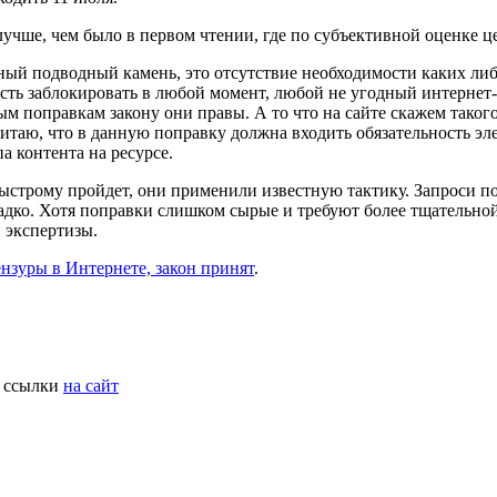
лучше, чем было в первом чтении, где по субъективной оценке 
зный подводный камень, это отсутствие необходимости каких либ
ость заблокировать в любой момент, любой не угодный интернет
ым поправкам закону они правы. А то что на сайте скажем такого
читаю, что в данную поправку должна входить обязательность 
а контента на ресурсе.
ыстрому пройдет, они применили известную тактику. Запроси по
ладко. Хотя поправки слишком сырые и требуют более тщательно
 экспертизы.
нзуры в Интернете, закон принят
.
з ссылки
на сайт