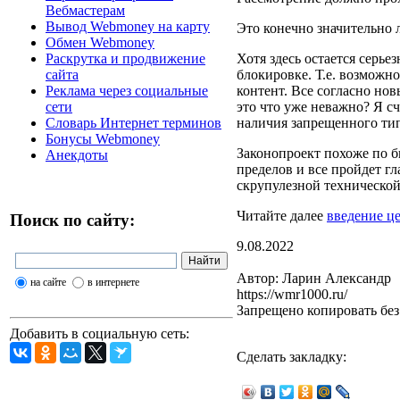
Вебмастерам
Вывод Webmoney на карту
Это конечно значительно 
Обмен Webmoney
Раскрутка и продвижение
Хотя здесь остается серье
сайта
блокировке. Т.е. возможн
Реклама через социальные
контент. Все согласно нов
сети
это что уже неважно? Я с
Словарь Интернет терминов
наличия запрещенного тип
Бонусы Webmoney
Законопроект похоже по б
Анекдоты
пределов и все пройдет г
скрупулезной технической
Читайте далее
введение це
Поиск по сайту:
9.08.2022
Автор: Ларин Александр
на сайте
в интернете
https://wmr1000.ru/
Запрещено копировать бе
Добавить в социальную сеть:
Сделать закладку: