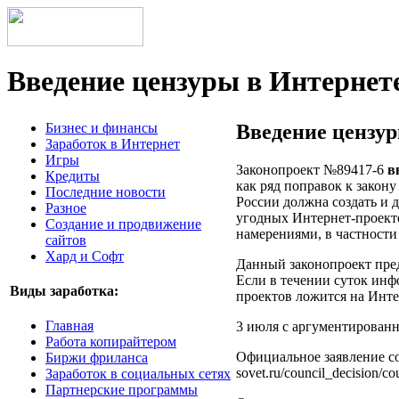
Введение цензуры в Интернете
Бизнес и финансы
Введение цензур
Заработок в Интернет
Игры
Законопроект №89417-6
в
Кредиты
как ряд поправок к закон
Последние новости
России должна создать и 
Разное
угодных Интернет-проекто
Создание и продвижение
намерениями, в частности
сайтов
Хард и Софт
Данный законопроект пред
Если в течении суток инфо
Виды заработка:
проектов ложится на Инте
Главная
3 июля с аргументированн
Работа копирайтером
Официальное заявление сов
Биржи фриланса
sovet.ru/council_decision/
Заработок в социальных сетях
Партнерские программы