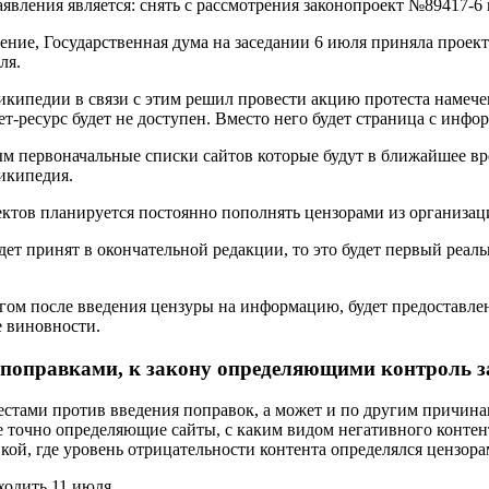
аявления является: снять с рассмотрения законопроект №89417-6
ение, Государственная дума на заседании 6 июля приняла проект
ля.
кипедии в связи с этим решил провести акцию протеста намече
ресурс будет не доступен. Вместо него будет страница с инфо
 первоначальные списки сайтов которые будут в ближайшее вре
икипедия.
ктов планируется постоянно пополнять цензорами из организац
удет принят в окончательной редакции, то это будет первый реа
м после введения цензуры на информацию, будет предоставле
е виновности.
с поправками, к закону определяющими контроль 
естами против введения поправок, а может и по другим причин
 точно определяющие сайты, с каким видом негативного контен
ой, где уровень отрицательности контента определялся цензора
одить 11 июля.