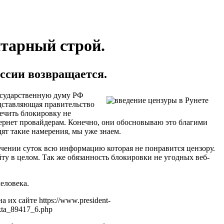
итарный строй.
ссии возвращается.
осударственную думу РФ
едставляющая правительство
печить блокировку не
тернет провайдерам. Конечно, они обосновываю это благими
ят такие намерения, мы уже знаем.
ечении суток всю информацию которая не понравится цензору.
йту в целом. Так же обязанность блокировки не угодных веб-
еловека.
их сайте https://www.president-
ekta_89417_6.php