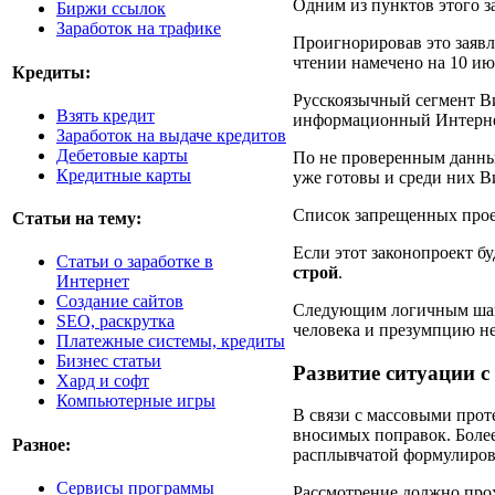
Одним из пунктов этого з
Биржи ссылок
Заработок на трафике
Проигнорировав это заявл
чтении намечено на 10 ию
Кредиты:
Русскоязычный сегмент Ви
Взять кредит
информационный Интернет-
Заработок на выдаче кредитов
Дебетовые карты
По не проверенным данным
Кредитные карты
уже готовы и среди них В
Список запрещенных прое
Статьи на тему:
Если этот законопроект б
Статьи о заработке в
строй
.
Интернет
Создание сайтов
Следующим логичным шаго
SEO, раскрутка
человека и презумпцию н
Платежные системы, кредиты
Бизнес статьи
Развитие ситуации 
Хард и софт
Компьютерные игры
В связи с массовыми прот
вносимых поправок. Более
Разное:
расплывчатой формулировк
Cервисы программы
Рассмотрение должно прох